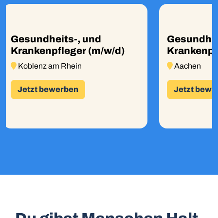
sundheits-, und
Gesundheits-,
ankenpfleger (m/w/d)
Krankenpfleger
oblenz am Rhein
Aachen
etzt bewerben
Jetzt bewerben